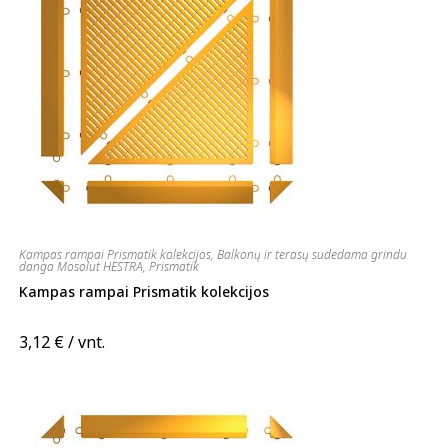
Kampas rampai Prismatik kolekcijos
,
Balkonų ir terasų sudedama grindu
danga Mosolut HESTRA
,
Prismatik
Kampas rampai Prismatik kolekcijos
3,12
€
/ vnt.