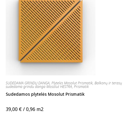
SUDEDAMA GRINDŲ DANGA
,
Plytelės Mosolut Prismatik
,
Balkonų ir terasų
sudedama grindu danga Mosolut HESTRA
,
Prismatik
Sudedamos plytelės Mosolut Prismatik
39,00
€
/ 0,96 m2