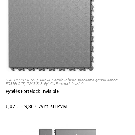
SUDEDAMA GRINDŲ DANGA
,
Garažo ir biuro sudedama grindų danga
FORTELOCK
,
INVISIBLE
,
Pytelės Fortelock Invisible
Pytelės Fortelock Invisible
6,02
€
–
9,86
€
/vnt. su PVM