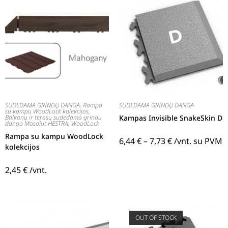
SUDEDAMA GRINDŲ DANGA
,
Rampa
SUDEDAMA GRINDŲ DANGA
su kampu WoodLock kolekcijos
,
Balkonų ir terasų sudedama grindu
Kampas Invisible SnakeSkin D
danga Mosolut HESTRA
,
WoodLock
Rampa su kampu WoodLock
6,44
€
–
7,73
€
/vnt. su PVM
kolekcijos
2,45
€
/vnt.
OUT OF STOCK