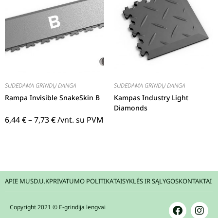
SUDEDAMA GRINDŲ DANGA
SUDEDAMA GRINDŲ DANGA
Rampa Invisible SnakeSkin B
Kampas Industry Light
Diamonds
6,44
€
–
7,73
€
/vnt. su PVM
APIE MUS
D.U.K
PRIVATUMO POLITIKA
TAISYKLĖS IR SĄLYGOS
KONTAKTAI
Copyright 2021 © E-grindija lengvai