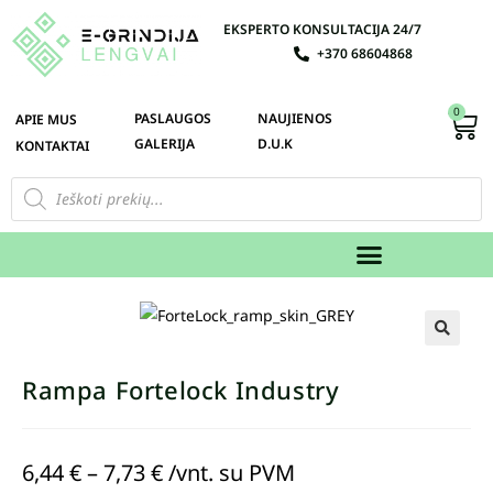
EKSPERTO KONSULTACIJA 24/7
+370 68604868
0
PASLAUGOS
NAUJIENOS
APIE MUS
GALERIJA
D.U.K
KONTAKTAI
🔍
Rampa Fortelock Industry
6,44
€
–
7,73
€
/vnt. su PVM