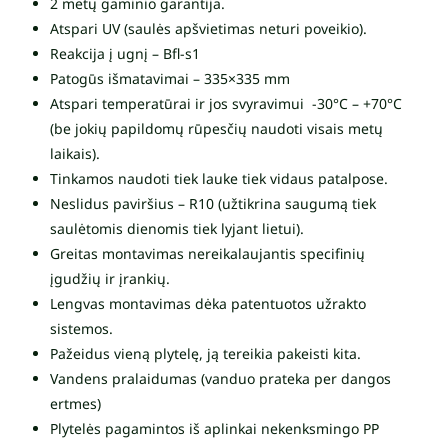
2 metų gaminio garantija.
Atspari UV (saulės apšvietimas neturi poveikio).
Reakcija į ugnį – Bfl-s1
Patogūs išmatavimai – 335×335 mm
Atspari temperatūrai ir jos svyravimui -30°C – +70°C
(be jokių papildomų rūpesčių naudoti visais metų
laikais).
Tinkamos naudoti tiek lauke tiek vidaus patalpose.
Neslidus paviršius – R10 (užtikrina saugumą tiek
saulėtomis dienomis tiek lyjant lietui).
Greitas montavimas nereikalaujantis specifinių
įgudžių ir įrankių.
Lengvas montavimas dėka patentuotos užrakto
sistemos.
Pažeidus vieną plytelę, ją tereikia pakeisti kita.
Vandens pralaidumas (vanduo prateka per dangos
ertmes)
Plytelės pagamintos iš aplinkai nekenksmingo PP