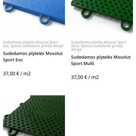
Sudedamos plytelės Mosolut Sport
Sudedamos plytelės Mosolut Sport
Evo
,
Sportui sudedama grindų danga
Multi
,
Sportui sudedama grindų
danga
Sudedamos plytelės Mosolut
Sudedamos plytelės Mosolut
Sport Evo
Sport Multi
37,00
€
/ m2
37,00
€
/ m2