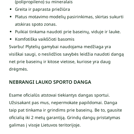
(polipropileno) su mineralais
Greita ir paprasta priežiūra
Platus motavimo modelių pasirinkimas, skirtas sukurti
atskiras spoto zonas.
Puikiai tinkama naudoti prie baseinų, viduje ir lauke.
Komfotiška vaikščioti basomis
Svarbu! Plytelių gamybai naudojama medžiaga yra
visiškai saugi, o neslidžios savybės leidžia naudoti dangą
net prie baseinų ir kitose vietose, kuriose yra daug
drėgmės.
NEBRANGI LAUKO SPORTO DANGA
Esame oficialūs atstovai tiekiantys dangas sportui.
Užsisakant pas mus, nepermokate papildomai. Danga
taip pat tinkama ir grindims prie baseinų. Be to, gausite
oficialią iki 2 metų garantiją. Grindų dangų pristatymas
galimas į visoje Lietuvos teritorijoje.