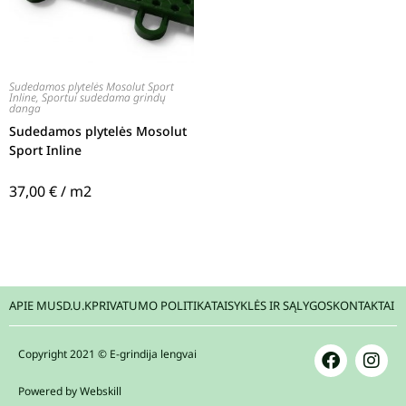
Sudedamos plytelės Mosolut Sport
Inline
,
Sportui sudedama grindų
danga
Sudedamos plytelės Mosolut
Sport Inline
37,00
€
/ m2
APIE MUS
D.U.K
PRIVATUMO POLITIKA
TAISYKLĖS IR SĄLYGOS
KONTAKTAI
Copyright 2021 © E-grindija lengvai
Powered by Webskill