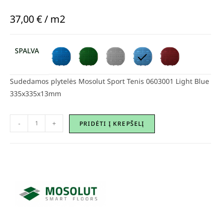
37,00
€
/ m2
SPALVA
Sudedamos plytelės Mosolut Sport Tenis 0603001 Light Blue
335x335x13mm
-
+
PRIDĖTI Į KREPŠELĮ