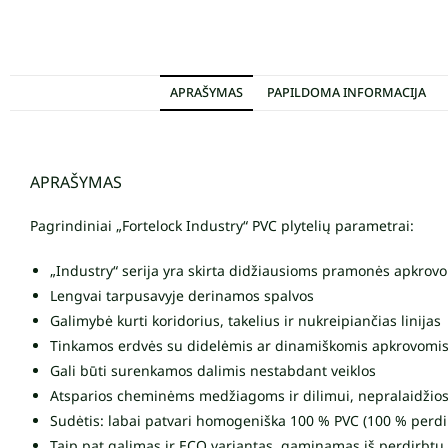
APRAŠYMAS
PAPILDOMA INFORMACIJA
APRAŠYMAS
Pagrindiniai „Fortelock Industry“ PVC plytelių parametrai:
„Industry“ serija yra skirta didžiausioms pramonės apkrovom
Lengvai tarpusavyje derinamos spalvos
Galimybė kurti koridorius, takelius ir nukreipiančias linijas
Tinkamos erdvės su didelėmis ar dinamiškomis apkrovomis (s
Gali būti surenkamos dalimis nestabdant veiklos
Atsparios cheminėms medžiagoms ir dilimui, nepralaidžios 
Sudėtis: labai patvari homogeniška 100 % PVC (100 % perd
Taip pat galimas ir ECO variantas, gaminamas iš perdirbt