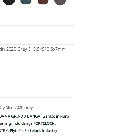
Skin 2020 Grey 510,5×510,5x7mm
try Skin 2020 Grey
,
DAMA GRINDŲ DANGA
Garažo ir biuro
,
ama grindų danga FORTELOCK
,
STRY
Plytelės Fortelock Industry