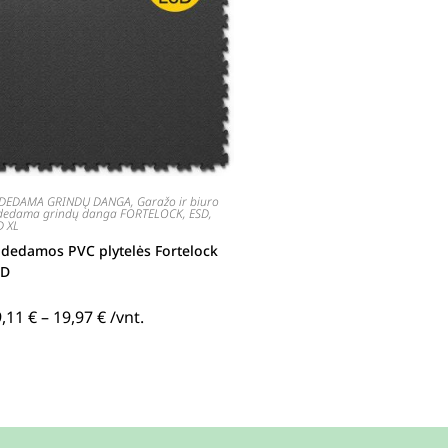
DEDAMA GRINDŲ DANGA
,
Garažo ir biuro
dedama grindų danga FORTELOCK
,
ESD,
D XL
dedamos PVC plytelės Fortelock
SD
9,11
€
–
19,97
€
/vnt.