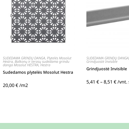
SUDEDAMA GRINDŲ DANGA
,
Plytelės Mosolut
SUDEDAMA GRINDŲ DANGA
Hestra
,
Balkonų ir terasų sudedama grindu
Grindjuostė Invisible
danga Mosolut HESTRA
,
Hestra
Grindjuostė Invisible
Sudedamos plytelės Mosolut Hestra
5,41
€
–
8,51
€
/vnt.
20,00
€
/m2