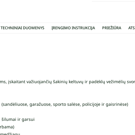
TECHNINIAI DUOMENYS
ĮRENGIMO INSTRUKCIJA
PRIEŽIŪRA
ATS
s, įskaitant važiuojančių šakinių keltuvų ir padėklų vežimėlių svo
andėliuose, garažuose, sporto salėse, policijoje ir gaisrinėse)
šilumai ir garsui
irbama)
ų medžiagų