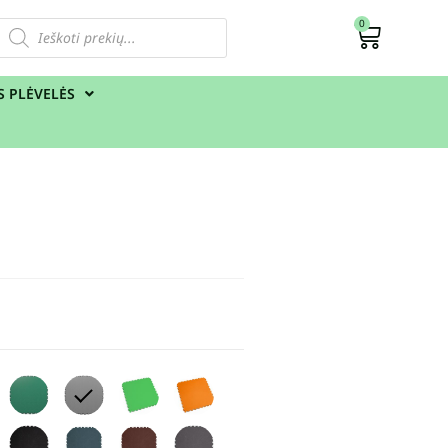
0
S PLĖVELĖS