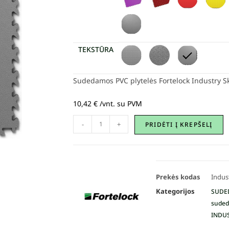
TEKSTŪRA
Sudedamos PVC plytelės Fortelock Industry 
10,42
€
/vnt. su PVM
-
+
PRIDĖTI Į KREPŠELĮ
Prekės kodas
Indus
Kategorijos
SUDE
suded
INDU