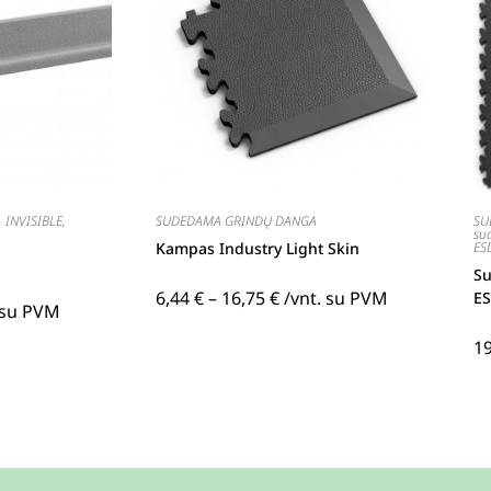
,
INVISIBLE
,
SUDEDAMA GRINDŲ DANGA
SU
su
Kampas Industry Light Skin
ES
Su
6,44
€
–
16,75
€
/vnt. su PVM
E
 su PVM
1