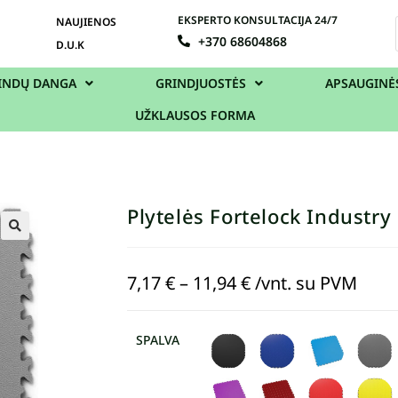
EKSPERTO KONSULTACIJA 24/7
NAUJIENOS
+370 68604868
D.U.K
INDŲ DANGA
GRINDJUOSTĖS
APSAUGINĖ
UŽKLAUSOS FORMA
Plytelės Fortelock Industry
7,17
€
–
11,94
€
/vnt. su PVM
SPALVA