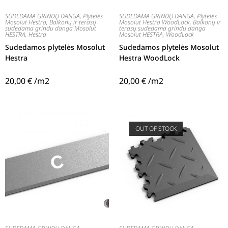
SUDEDAMA GRINDŲ DANGA
,
Plytelės
SUDEDAMA GRINDŲ DANGA
,
Plytelės
Mosolut Hestra
,
Balkonų ir terasų
Mosolut Hestra WoodLock
,
Balkonų ir
sudedama grindu danga Mosolut
terasų sudedama grindu danga
HESTRA
,
Hestra
Mosolut HESTRA
,
WoodLock
Sudedamos plytelės Mosolut
Sudedamos plytelės Mosolut
Hestra
Hestra WoodLock
20,00
€
/m2
20,00
€
/m2
OUT OF STOCK