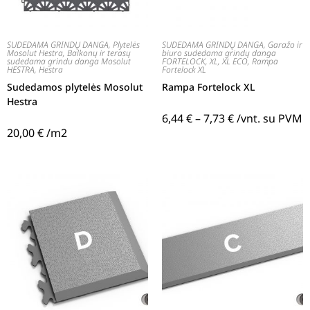
SUDEDAMA GRINDŲ DANGA
,
Plytelės
SUDEDAMA GRINDŲ DANGA
,
Garažo ir
Mosolut Hestra
,
Balkonų ir terasų
biuro sudedama grindų danga
sudedama grindu danga Mosolut
FORTELOCK
,
XL, XL ECO
,
Rampa
HESTRA
,
Hestra
Fortelock XL
Sudedamos plytelės Mosolut
Rampa Fortelock XL
Hestra
6,44
€
–
7,73
€
/vnt. su PVM
20,00
€
/m2