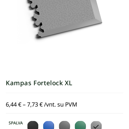
Kampas Fortelock XL
6,44
€
–
7,73
€
/vnt. su PVM
SPALVA