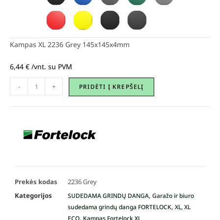
Kampas XL 2236 Grey 145x145x4mm
6,44
€
/vnt. su PVM
-
+
PRIDĖTI Į KREPŠELĮ
Prekės kodas
2236 Grey
Kategorijos
,
SUDEDAMA GRINDŲ DANGA
Garažo ir biuro
,
sudedama grindų danga FORTELOCK
XL, XL
,
ECO
Kampas Fortelock XL