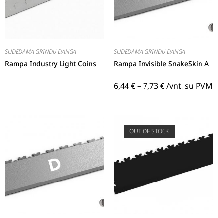
SUDEDAMA GRINDŲ DANGA
SUDEDAMA GRINDŲ DANGA
Rampa Industry Light Coins
Rampa Invisible SnakeSkin A
6,44
€
–
7,73
€
/vnt. su PVM
OUT OF STOCK