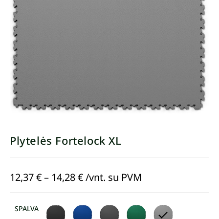
Plytelės Fortelock XL
12,37
€
–
14,28
€
/vnt. su PVM
SPALVA