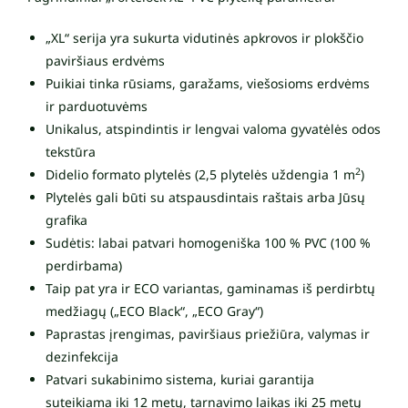
„XL“ serija yra sukurta vidutinės apkrovos ir plokščio
paviršiaus erdvėms
Puikiai tinka rūsiams, garažams, viešosioms erdvėms
ir parduotuvėms
Unikalus, atspindintis ir lengvai valoma gyvatėlės odos
tekstūra
2
Didelio formato plytelės (2,5 plytelės uždengia 1 m
)
Plytelės gali būti su atspausdintais raštais arba Jūsų
grafika
Sudėtis: labai patvari homogeniška 100 % PVC (100 %
perdirbama)
Taip pat yra ir ECO variantas, gaminamas iš perdirbtų
medžiagų („ECO Black“, „ECO Gray“)
Paprastas įrengimas, paviršiaus priežiūra, valymas ir
dezinfekcija
Patvari sukabinimo sistema, kuriai garantija
suteikiama iki 12 metų, tarnavimo laikas iki 25 metų