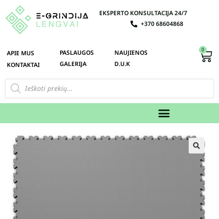
EKSPERTO KONSULTACIJA 24/7
+370 68604868
0
PASLAUGOS
NAUJIENOS
APIE MUS
GALERIJA
D.U.K
KONTAKTAI
🔍