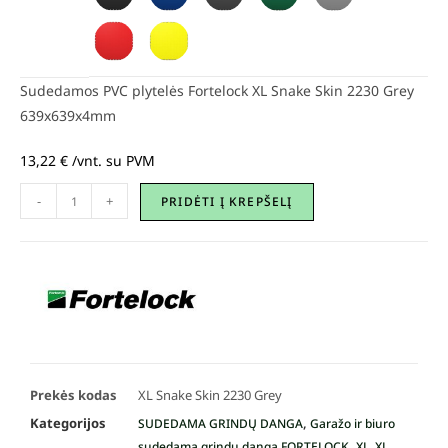
Sudedamos PVC plytelės Fortelock XL Snake Skin 2230 Grey
639x639x4mm
13,22
€
/vnt. su PVM
-
+
PRIDĖTI Į KREPŠELĮ
Prekės kodas
XL Snake Skin 2230 Grey
Kategorijos
,
SUDEDAMA GRINDŲ DANGA
Garažo ir biuro
,
sudedama grindų danga FORTELOCK
XL, XL