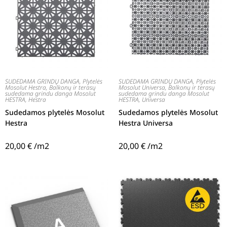
SUDEDAMA GRINDŲ DANGA
,
Plytelės
SUDEDAMA GRINDŲ DANGA
,
Plytelės
Mosolut Hestra
,
Balkonų ir terasų
Mosolut Universa
,
Balkonų ir terasų
sudedama grindu danga Mosolut
sudedama grindu danga Mosolut
HESTRA
,
Hestra
HESTRA
,
Universa
Sudedamos plytelės Mosolut
Sudedamos plytelės Mosolut
Hestra
Hestra Universa
20,00
€
/m2
20,00
€
/m2