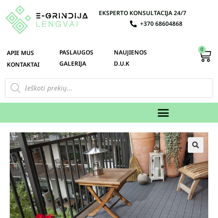
EKSPERTO KONSULTACIJA 24/7
+370 68604868
0
PASLAUGOS
NAUJIENOS
APIE MUS
GALERIJA
D.U.K
KONTAKTAI
🔍