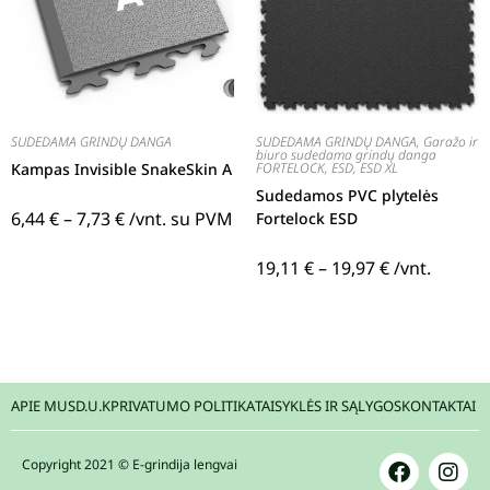
SUDEDAMA GRINDŲ DANGA
SUDEDAMA GRINDŲ DANGA
,
Garažo ir
biuro sudedama grindų danga
Kampas Invisible SnakeSkin A
FORTELOCK
,
ESD, ESD XL
Sudedamos PVC plytelės
6,44
€
–
7,73
€
/vnt. su PVM
Fortelock ESD
19,11
€
–
19,97
€
/vnt.
APIE MUS
D.U.K
PRIVATUMO POLITIKA
TAISYKLĖS IR SĄLYGOS
KONTAKTAI
Copyright 2021 © E-grindija lengvai