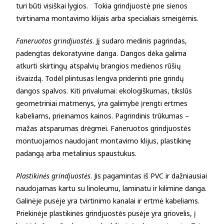
turi būti visiškai lygios. Tokia grindjuostė prie sienos
tvirtinama montavimo klijais arba specialiais smeigėmis.
Faneruotos grindjuostės
. Jį sudaro medinis pagrindas,
padengtas dekoratyvine danga. Dangos dėka galima
atkurti skirtingų atspalvių brangios medienos rūšių
išvaizdą. Todėl plintusas lengva priderinti prie grindų
dangos spalvos. Kiti privalumai: ekologiškumas, tikslūs
geometriniai matmenys, yra galimybė įrengti ertmes
kabeliams, prieinamos kainos. Pagrindinis trūkumas –
mažas atsparumas drėgmei. Faneruotos grindjuostės
montuojamos naudojant montavimo klijus, plastikinę
padangą arba metalinius spaustukus.
Plastikinės grindjuostės
. Jis pagamintas iš PVC ir dažniausiai
naudojamas kartu su linoleumu, laminatu ir kilimine danga.
Galinėje pusėje yra tvirtinimo kanalai ir ertmė kabeliams.
Priekinėje plastikinės grindjuostės pusėje yra griovelis, į