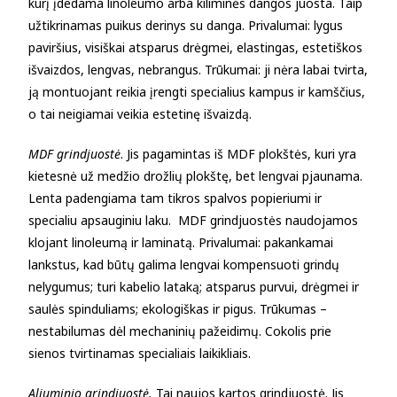
kurį įdedama linoleumo arba kiliminės dangos juosta. Taip
užtikrinamas puikus derinys su danga. Privalumai: lygus
paviršius, visiškai atsparus drėgmei, elastingas, estetiškos
išvaizdos, lengvas, nebrangus. Trūkumai: ji nėra labai tvirta,
ją montuojant reikia įrengti specialius kampus ir kamščius,
o tai neigiamai veikia estetinę išvaizdą.
MDF grindjuostė
. Jis pagamintas iš MDF plokštės, kuri yra
kietesnė už medžio drožlių plokštę, bet lengvai pjaunama.
Lenta padengiama tam tikros spalvos popieriumi ir
specialiu apsauginiu laku. MDF grindjuostės naudojamos
klojant linoleumą ir laminatą. Privalumai: pakankamai
lankstus, kad būtų galima lengvai kompensuoti grindų
nelygumus; turi kabelio lataką; atsparus purvui, drėgmei ir
saulės spinduliams; ekologiškas ir pigus. Trūkumas –
nestabilumas dėl mechaninių pažeidimų. Cokolis prie
sienos tvirtinamas specialiais laikikliais.
Aliuminio grindjuostė.
Tai naujos kartos grindjuostė. Jis