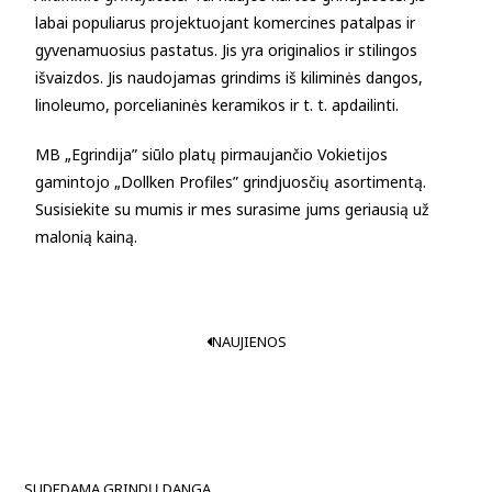
labai populiarus projektuojant komercines patalpas ir
gyvenamuosius pastatus. Jis yra originalios ir stilingos
išvaizdos. Jis naudojamas grindims iš kiliminės dangos,
linoleumo, porcelianinės keramikos ir t. t. apdailinti.
MB „Egrindija” siūlo platų pirmaujančio Vokietijos
gamintojo „Dollken Profiles” grindjuosčių asortimentą.
Susisiekite su mumis ir mes surasime jums geriausią už
malonią kainą.
NAUJIENOS
SUDEDAMA GRINDŲ DANGA