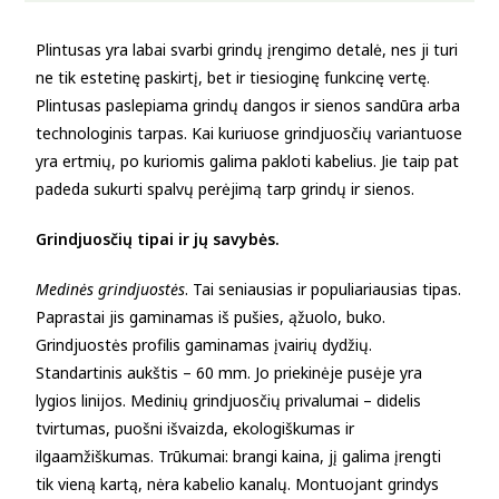
Plintusas yra labai svarbi grindų įrengimo detalė, nes ji turi
ne tik estetinę paskirtį, bet ir tiesioginę funkcinę vertę.
Plintusas paslepiama grindų dangos ir sienos sandūra arba
technologinis tarpas. Kai kuriuose grindjuosčių variantuose
yra ertmių, po kuriomis galima pakloti kabelius. Jie taip pat
padeda sukurti spalvų perėjimą tarp grindų ir sienos.
Grindjuosčių tipai ir jų savybės.
Medinės grindjuostės
. Tai seniausias ir populiariausias tipas.
Paprastai jis gaminamas iš pušies, ąžuolo, buko.
Grindjuostės profilis gaminamas įvairių dydžių.
Standartinis aukštis – 60 mm. Jo priekinėje pusėje yra
lygios linijos. Medinių grindjuosčių privalumai – didelis
tvirtumas, puošni išvaizda, ekologiškumas ir
ilgaamžiškumas. Trūkumai: brangi kaina, jį galima įrengti
tik vieną kartą, nėra kabelio kanalų. Montuojant grindys