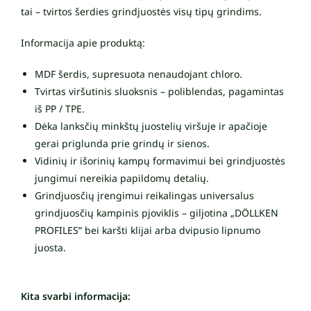
tai – tvirtos šerdies grindjuostės visų tipų grindims.
Informacija apie produktą:
MDF šerdis, supresuota nenaudojant chloro.
Tvirtas viršutinis sluoksnis – poliblendas, pagamintas
iš PP / TPE.
Dėka lanksčių minkštų juostelių viršuje ir apačioje
gerai priglunda prie grindų ir sienos.
Vidinių ir išorinių kampų formavimui bei grindjuostės
jungimui nereikia papildomų detalių.
Grindjuosčių įrengimui reikalingas universalus
grindjuosčių kampinis pjoviklis – giljotina „DÖLLKEN
PROFILES” bei karšti klijai arba dvipusio lipnumo
juosta.
Kita svarbi informacija: