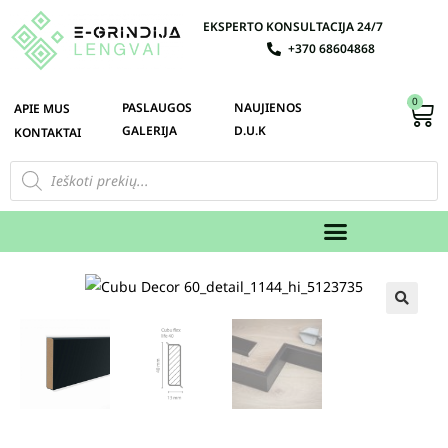
EKSPERTO KONSULTACIJA 24/7
+370 68604868
0
PASLAUGOS
NAUJIENOS
APIE MUS
GALERIJA
D.U.K
KONTAKTAI
🔍