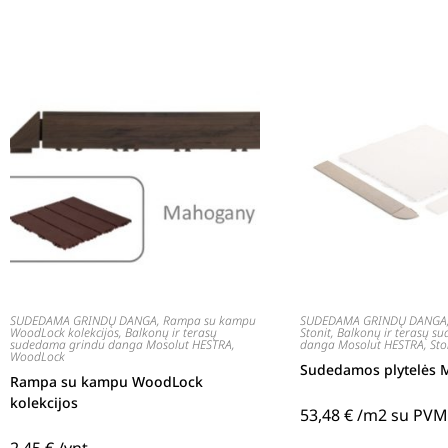
SUDEDAMA GRINDŲ DANGA
,
Rampa su kampu
SUDEDAMA GRINDŲ DANGA
WoodLock kolekcijos
,
Balkonų ir terasų
Stonit
,
Balkonų ir terasų s
sudedama grindu danga Mosolut HESTRA
,
danga Mosolut HESTRA
,
Sto
WoodLock
Sudedamos plytelės M
Rampa su kampu WoodLock
kolekcijos
53,48
€
/m2 su PVM