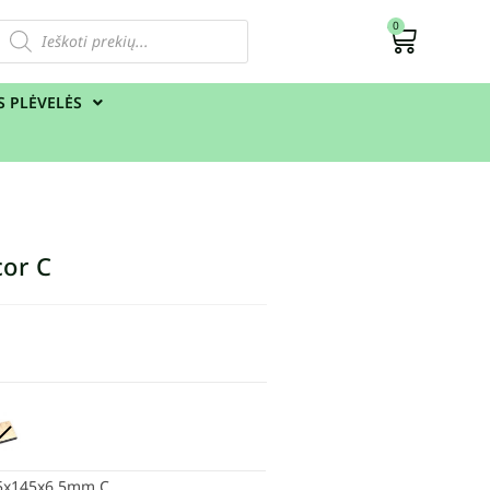
0
S PLĖVELĖS
or C
45x145x6,5mm C