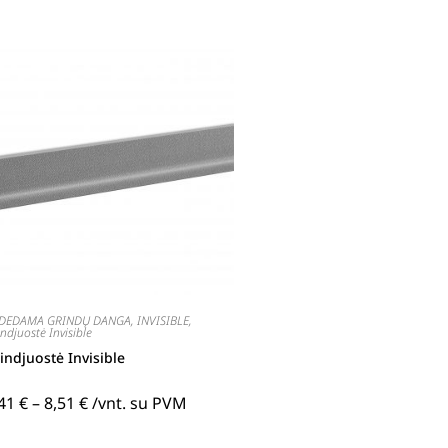
DEDAMA GRINDŲ DANGA
,
INVISIBLE
,
ndjuostė Invisible
indjuostė Invisible
,41
€
–
8,51
€
/vnt. su PVM