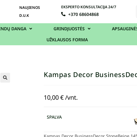
EKSPERTO KONSULTACIJA 24/7
NAUJIENOS
+370 68604868
D.U.K
INDŲ DANGA
GRINDJUOSTĖS
APSAUGINĖ
UŽKLAUSOS FORMA
Kampas Decor BusinessDec
10,00
€
/vnt.
SPALVA
Kampas Decor BusinessDecor StoneBeige 1