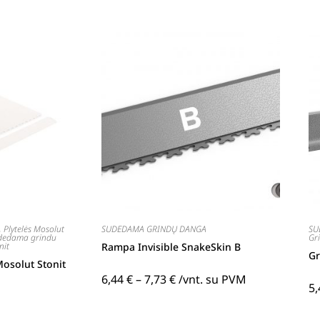
,
Plytelės Mosolut
SUDEDAMA GRINDŲ DANGA
SU
udedama grindu
Gri
nit
Rampa Invisible SnakeSkin B
Gr
osolut Stonit
6,44
€
–
7,73
€
/vnt. su PVM
5