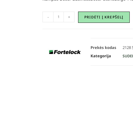
-
+
PRIDĖTI Į KREPŠELĮ
Prekės kodas
2128 
Kategorija
SUDE