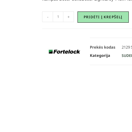
-
+
PRIDĖTI Į KREPŠELĮ
Prekės kodas
2129 
Kategorija
SUDE