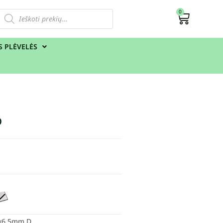
0
S PLĖVELĖS
D
5x6,5mm D