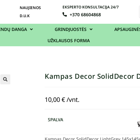
EKSPERTO KONSULTACIJA 24/7
NAUJIENOS
+370 68604868
D.U.K
INDŲ DANGA
GRINDJUOSTĖS
APSAUGINĖ
UŽKLAUSOS FORMA
Kampas Decor SolidDecor 
10,00
€
/vnt.
SPALVA
Kampas Decor SolidDecor LightGrey 145x14