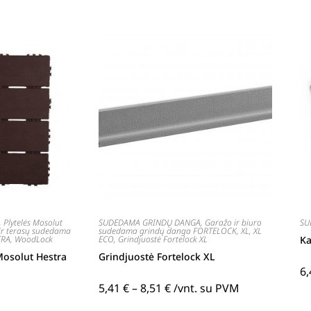
,
Plytelės Mosolut
SUDEDAMA GRINDŲ DANGA
,
Garažo ir biuro
SU
ir terasų sudedama
sudedama grindų danga FORTELOCK
,
XL, XL
TRA
,
WoodLock
ECO
,
Grindjuostė Fortelock XL
Ka
osolut Hestra
Grindjuostė Fortelock XL
6
5,41
€
–
8,51
€
/vnt. su PVM