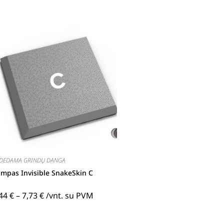
DEDAMA GRINDŲ DANGA
mpas Invisible SnakeSkin C
,44
€
–
7,73
€
/vnt. su PVM