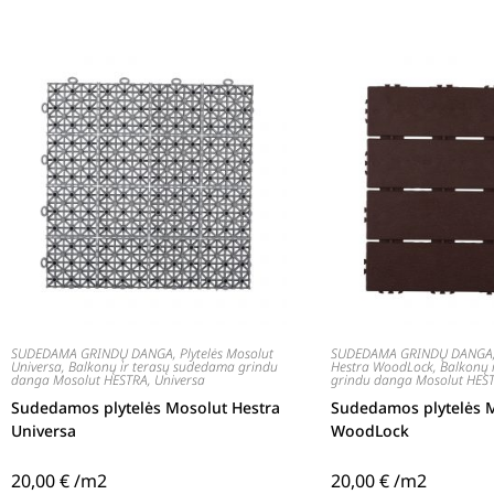
SUDEDAMA GRINDŲ DANGA
,
Plytelės Mosolut
SUDEDAMA GRINDŲ DANGA
Universa
,
Balkonų ir terasų sudedama grindu
Hestra WoodLock
,
Balkonų 
danga Mosolut HESTRA
,
Universa
grindu danga Mosolut HES
Sudedamos plytelės Mosolut Hestra
Sudedamos plytelės M
Universa
WoodLock
20,00
€
/m2
20,00
€
/m2