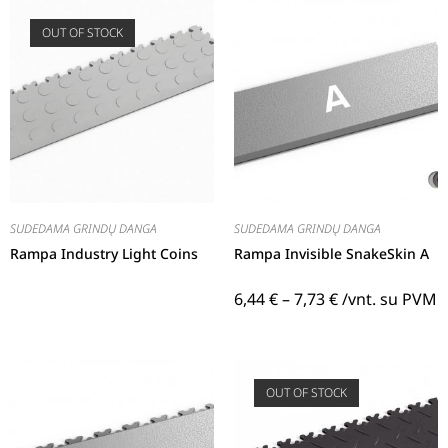
OUT OF STOCK
SUDEDAMA GRINDŲ DANGA
SUDEDAMA GRINDŲ DANGA
Rampa Industry Light Coins
Rampa Invisible SnakeSkin A
6,44
€
–
7,73
€
/vnt. su PVM
OUT OF STOCK