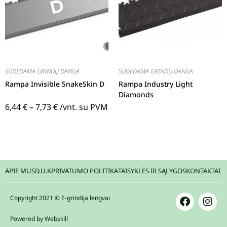
SUDEDAMA GRINDŲ DANGA
SUDEDAMA GRINDŲ DANGA
Rampa Invisible SnakeSkin D
Rampa Industry Light
Diamonds
6,44
€
–
7,73
€
/vnt. su PVM
APIE MUS
D.U.K
PRIVATUMO POLITIKA
TAISYKLĖS IR SĄLYGOS
KONTAKTAI
Copyright 2021 © E-grindija lengvai
Powered by Webskill