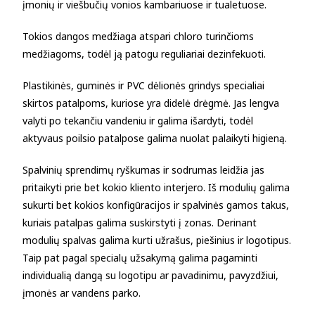
įmonių ir viešbučių vonios kambariuose ir tualetuose.
Tokios dangos medžiaga atspari chloro turinčioms
medžiagoms, todėl ją patogu reguliariai dezinfekuoti.
Plastikinės, guminės ir PVC dėlionės grindys specialiai
skirtos patalpoms, kuriose yra didelė drėgmė. Jas lengva
valyti po tekančiu vandeniu ir galima išardyti, todėl
aktyvaus poilsio patalpose galima nuolat palaikyti higieną.
Spalvinių sprendimų ryškumas ir sodrumas leidžia jas
pritaikyti prie bet kokio kliento interjero. Iš modulių galima
sukurti bet kokios konfigūracijos ir spalvinės gamos takus,
kuriais patalpas galima suskirstyti į zonas. Derinant
modulių spalvas galima kurti užrašus, piešinius ir logotipus.
Taip pat pagal specialų užsakymą galima pagaminti
individualią dangą su logotipu ar pavadinimu, pavyzdžiui,
įmonės ar vandens parko.