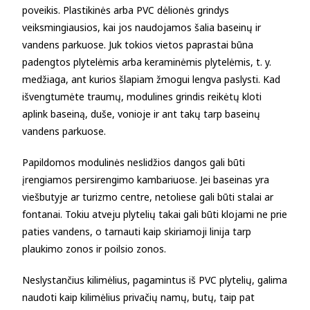
poveikis. Plastikinės arba PVC dėlionės grindys
veiksmingiausios, kai jos naudojamos šalia baseinų ir
vandens parkuose. Juk tokios vietos paprastai būna
padengtos plytelėmis arba keraminėmis plytelėmis, t. y.
medžiaga, ant kurios šlapiam žmogui lengva paslysti. Kad
išvengtumėte traumų, modulines grindis reikėtų kloti
aplink baseiną, duše, vonioje ir ant takų tarp baseinų
vandens parkuose.
Papildomos modulinės neslidžios dangos gali būti
įrengiamos persirengimo kambariuose. Jei baseinas yra
viešbutyje ar turizmo centre, netoliese gali būti stalai ar
fontanai. Tokiu atveju plytelių takai gali būti klojami ne prie
paties vandens, o tarnauti kaip skiriamoji linija tarp
plaukimo zonos ir poilsio zonos.
Neslystančius kilimėlius, pagamintus iš PVC plytelių, galima
naudoti kaip kilimėlius privačių namų, butų, taip pat