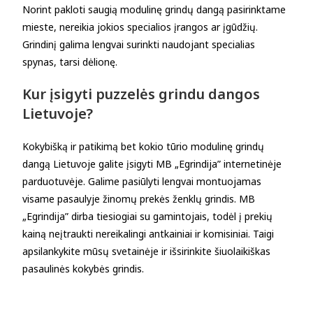
Norint pakloti saugią modulinę grindų dangą pasirinktame
mieste, nereikia jokios specialios įrangos ar įgūdžių.
Grindinį galima lengvai surinkti naudojant specialias
spynas, tarsi dėlionę.
Kur įsigyti puzzelės grindu dangos
Lietuvoje?
Kokybišką ir patikimą bet kokio tūrio modulinę grindų
dangą Lietuvoje galite įsigyti MB „Egrindija” internetinėje
parduotuvėje. Galime pasiūlyti lengvai montuojamas
visame pasaulyje žinomų prekės ženklų grindis. MB
„Egrindija” dirba tiesiogiai su gamintojais, todėl į prekių
kainą neįtraukti nereikalingi antkainiai ir komisiniai. Taigi
apsilankykite mūsų svetainėje ir išsirinkite šiuolaikiškas
pasaulinės kokybės grindis.