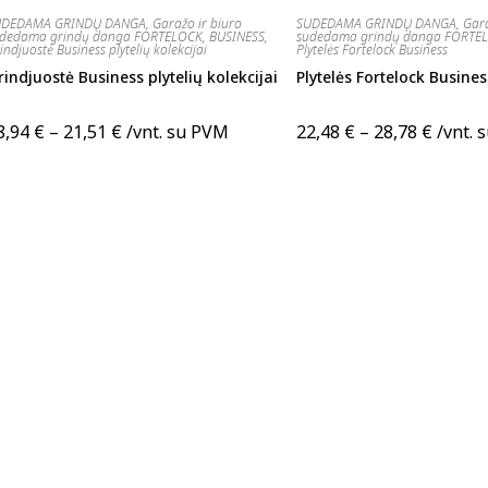
UDEDAMA GRINDŲ DANGA
,
Garažo ir biuro
SUDEDAMA GRINDŲ DANGA
,
Gara
udedama grindų danga FORTELOCK
,
BUSINESS
,
sudedama grindų danga FORTE
indjuostė Business plytelių kolekcijai
Plytelės Fortelock Business
rindjuostė Business plytelių kolekcijai
Plytelės Fortelock Busines
8,94
€
–
21,51
€
/vnt. su PVM
22,48
€
–
28,78
€
/vnt. 