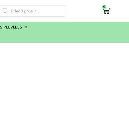
0
S PLĖVELĖS