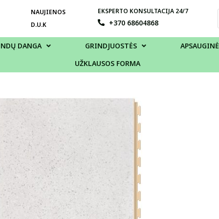
EKSPERTO KONSULTACIJA 24/7
NAUJIENOS
+370 68604868
D.U.K
INDŲ DANGA
GRINDJUOSTĖS
APSAUGINĖ
UŽKLAUSOS FORMA