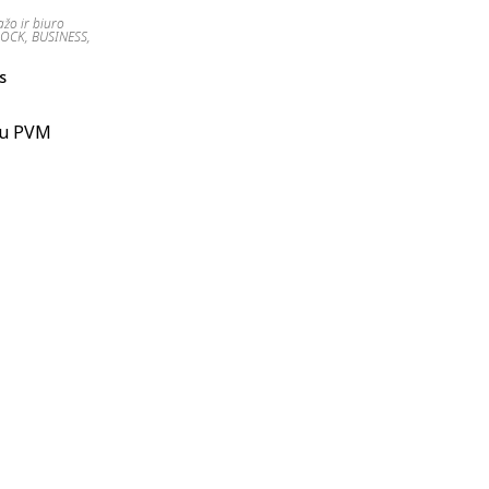
žo ir biuro
LOCK
,
BUSINESS
,
s
su PVM