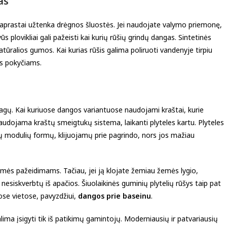
as
i paprastai užtenka drėgnos šluostės. Jei naudojate valymo priemonę,
 plovikliai gali pažeisti kai kurių rūšių grindų dangas. Sintetinės
ralios gumos. Kai kurias rūšis galima poliruoti vandenyje tirpiu
os pokyčiams.
agų. Kai kuriuose dangos variantuose naudojami kraštai, kurie
naudojama kraštų smeigtukų sistema, laikanti plyteles kartu. Plyteles
nių modulių formų, klijuojamų prie pagrindo, nors jos mažiau
ės pažeidimams. Tačiau, jei ją klojate žemiau žemės lygio,
ė nesiskverbtų iš apačios. Šiuolaikinės guminių plytelių rūšys taip pat
ose vietose, pavyzdžiui,
dangos prie baseinu
.
alima įsigyti tik iš patikimų gamintojų. Moderniausių ir patvariausių