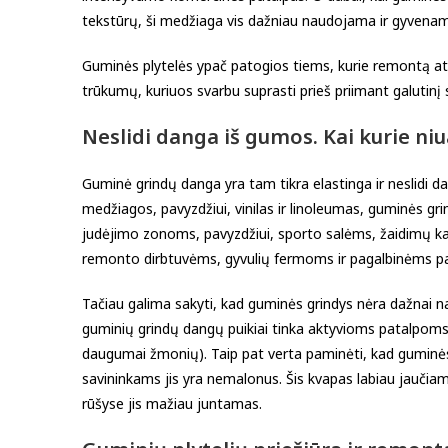
tekstūrų, ši medžiaga vis dažniau naudojama ir gyvena
Guminės plytelės ypač patogios tiems, kurie remontą atl
trūkumų, kuriuos svarbu suprasti prieš priimant galutin
Neslidi danga iš gumos. Kai kurie ni
Guminė grindų danga yra tam tikra elastinga ir neslidi dan
medžiagos, pavyzdžiui, vinilas ir linoleumas, guminės grin
judėjimo zonoms, pavyzdžiui, sporto salėms, žaidimų k
remonto dirbtuvėms, gyvulių fermoms ir pagalbinėms p
Tačiau galima sakyti, kad guminės grindys nėra dažna
guminių grindų dangų puikiai tinka aktyvioms patalpo
daugumai žmonių). Taip pat verta paminėti, kad guminės 
savininkams jis yra nemalonus. Šis kvapas labiau jaučia
rūšyse jis mažiau juntamas.