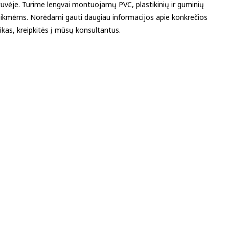
tuvėje. Turime lengvai montuojamų PVC, plastikinių ir guminių
reikmėms. Norėdami gauti daugiau informacijos apie konkrečios
ikas, kreipkitės į mūsų konsultantus.