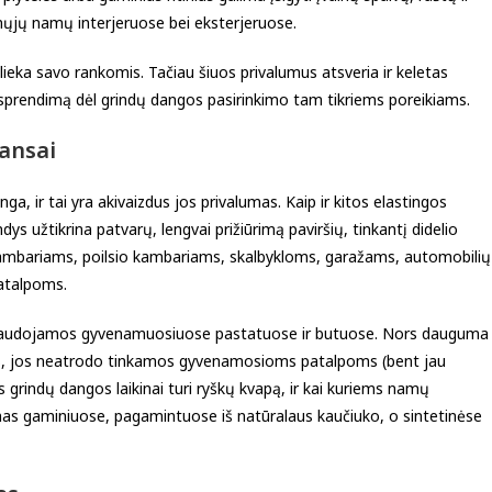
mųjų namų interjeruose bei eksterjeruose.
ieka savo rankomis. Tačiau šiuos privalumus atsveria ir keletas
į sprendimą dėl grindų dangos pasirinkimo tam tikriems poreikiams.
uansai
ga, ir tai yra akivaizdus jos privalumas. Kaip ir kitos elastingos
dys užtikrina patvarų, lengvai prižiūrimą paviršių, tinkantį didelio
ambariams, poilsio kambariams, skalbykloms, garažams, automobilių
atalpoms.
i naudojamos gyvenamuosiuose pastatuose ir butuose. Nors dauguma
ms, jos neatrodo tinkamos gyvenamosioms patalpoms (bent jau
grindų dangos laikinai turi ryškų kvapą, ir kai kuriems namų
mas gaminiuose, pagamintuose iš natūralaus kaučiuko, o sintetinėse