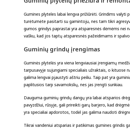
Guminių plytelių priežiūra ir remont
Gumines plyteles labai lengva prižiūrėti. Grindims valyt
turėtumėte pasitarti su gamintoju, nes tam tikri agresyvūs
gumos grindys paprastai yra atsparesnės dėmėms nei natū
vašku, kad jos taptų atsparesnės pažeidimams ir spalv
Guminių grindų įrengimas
Guminės plytelės yra viena lengviausiai įrengiamų medži
tarpusavyje sujungiami specialiais užraktais, o kituose 
galima lengvai pjaustyti aštriu peiliu. Taip pat yra gumi
paplitusios tarp savamokslių, nes jas įrengti sunkiau.
Dauguma guminių grindų dangų yra labai atsparios drėgm
pavyzdžiui, rūsyje, gali prireikti garų barjero, kad drėgm
yra specialiai apdorotos, todėl jas galima naudoti drėgn
Tikrai vandeniui atsparias ir patikimas gumines grindis g