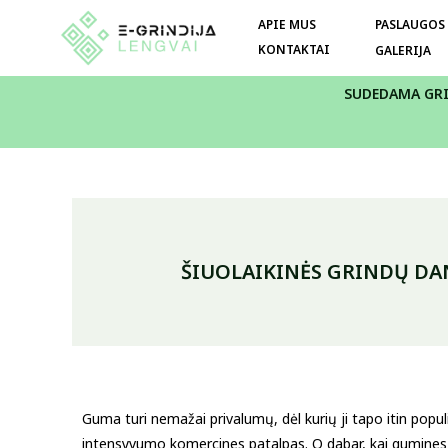
APIE MUS
PASLAUGOS
KONTAKTAI
GALERIJA
SUDEDAMA GR
ŠIUOLAIKINĖS GRINDŲ DAN
Guma turi nemažai privalumų, dėl kurių ji tapo itin populi
intensyvumo komercines patalpas. O dabar, kai gumines ply