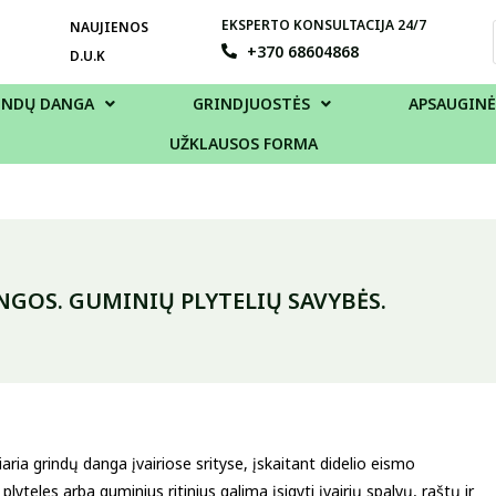
EKSPERTO KONSULTACIJA 24/7
NAUJIENOS
+370 68604868
D.U.K
INDŲ DANGA
GRINDJUOSTĖS
APSAUGINĖ
UŽKLAUSOS FORMA
GOS. GUMINIŲ PLYTELIŲ SAVYBĖS.
aria grindų danga įvairiose srityse, įskaitant didelio eismo
teles arba guminius ritinius galima įsigyti įvairių spalvų, raštų ir