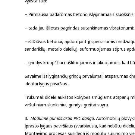
vyksta taip:
– Pirmiausia padaromas betono išlyginamasis sluoksnis
– tada jau išlietas pagrindas sutankinamas vibratoriumi;
– išdžiūvus betonui, apdorojant jį specialiomis medžiag
sandariklių, metalo dalelių), suformuojamas stiprus apda
– grindys kruopščiai nušlifuojamos ir lakuojamos, kad būt
Savaime išsilyginančių grindų privalumai: atsparumas 
idealiai lygus paviršius.
Trūkumai: didelė aukštos kokybės smūgiams atsparių m
viršutiniam sluoksniui, grindys greitai suyra.
3.
Modulinė gumos arba PVC danga
. Automobilių plovykl
įprasto lygaus paviršiaus (svarbiausia, kad nebūtų dideli
Montavimo procesas susideda iš modulių sujungimo viena