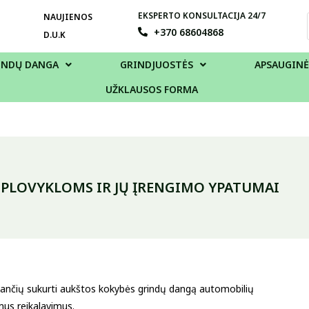
EKSPERTO KONSULTACIJA 24/7
NAUJIENOS
+370 68604868
D.U.K
INDŲ DANGA
GRINDJUOSTĖS
APSAUGINĖ
UŽKLAUSOS FORMA
PLOVYKLOMS IR JŲ ĮRENGIMO YPATUMAI
idžiančių sukurti aukštos kokybės grindų dangą automobilių
mus reikalavimus.