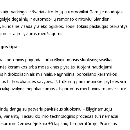
kaip tvarkingai ir švariai atrodo jų automobiliai. Tam jie naudojasi
lyje degalinių ir automobilių remonto dirbtuvių. Šiandien
urios ne visada yra ekologiškos. Todėl tokias paslaugas teikiantys
drėgmei ir agresyvioms medžiagoms.
gos tipai:
mas betoninis pagrindas arba išlyginamasis sluoksnis; visiškai
ninės keramikos arba mozaikinės plytelės. Klojant naudojami
 hidroizoliaciniais mišiniais. Pagrindiniai porceliano keramikos
kios hidroizoliacinės savybės. Iš trūkumų paminėtini šie: plytelės yra
pecialią avalynę; nepakankamas atsparumas mechaniniam poveikiui ir
rindų dangą su patvariu paviršiaus sluoksniu – išlyginamuoju
lų variantų. Tačiau klojimo technologinis procesas turi nemažai
liekami ne žemesnėje kaip +5 laipsnių temperatūroje. Procesas