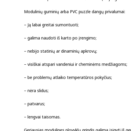
Modulinių guminių arba PVC
puzzle dangų
privalumai:
– Ją labai greitai sumontuoti;
– galima naudoti iš karto po įrengimo;
– nebijo statinių ar dinaminių apkrovų;
– visiškai atspari vandeniui ir cheminėms medžiagoms;
– be problemų atlaiko temperatūros pokyčius;
– nėra slidus;
– patvarus;
– lengvai taisomas.
Geriausias modulines plovyklų grindis galima įsigyti iš 