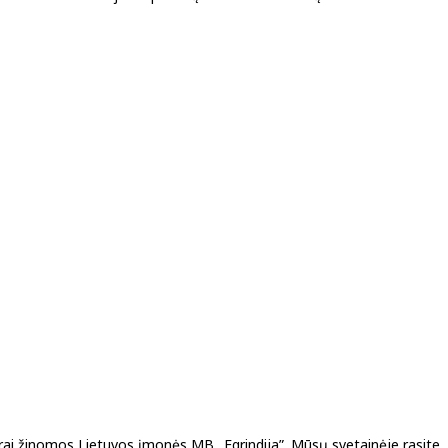
gerai žinomos Lietuvos įmonės MB „Egrindija”. Mūsų svetainėje rasite