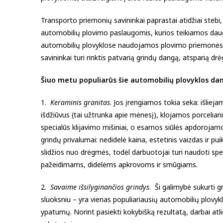
Transporto priemonių savininkai paprastai atidžiai stebi, 
automobilių plovimo paslaugomis, kurios teikiamos dauge
automobilių plovyklose naudojamos plovimo priemonės, k
savininkai turi rinktis patvarią grindų dangą, atsparią 
Šiuo metu populiarūs šie automobilių plovyklos dan
1.
Keraminis granitas
. Jos įrengiamos tokia seka: išlieja
išdžiūvus (tai užtrunka apie mėnesį), klojamos porcelia
specialūs klijavimo mišiniai, o esamos siūlės apdorojamos
grindų privalumai: nedidelė kaina, estetinis vaizdas ir pui
slidžios nuo drėgmės, todėl darbuotojai turi naudoti s
pažeidimams, didelėms apkrovoms ir smūgiams.
2.
Savaime išsilyginančios grindys
. Ši galimybė sukurti g
sluoksniu – yra vienas populiariausių automobilių plovyk
ypatumų. Norint pasiekti kokybišką rezultatą, darbai at