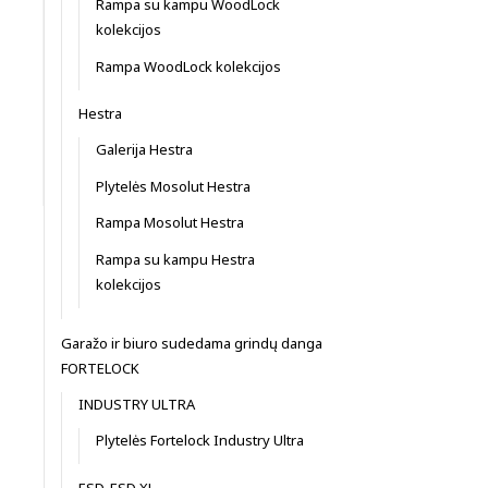
Rampa su kampu WoodLock
kolekcijos
Rampa WoodLock kolekcijos
Hestra
Galerija Hestra
Plytelės Mosolut Hestra
Rampa Mosolut Hestra
Rampa su kampu Hestra
kolekcijos
Garažo ir biuro sudedama grindų danga
FORTELOCK
INDUSTRY ULTRA
Plytelės Fortelock Industry Ultra
ESD, ESD XL