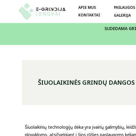
APIE MUS
PASLAUGOS
KONTAKTAI
GALERIJA
SUDEDAMA GR
ŠIUOLAIKINĖS GRINDŲ DANGOS 
Šiuolaikinių technologijų dėka yra įvairių galimybių, le
plovykloms, atsižvelgiant į šios rūšies paslaugoms kelia