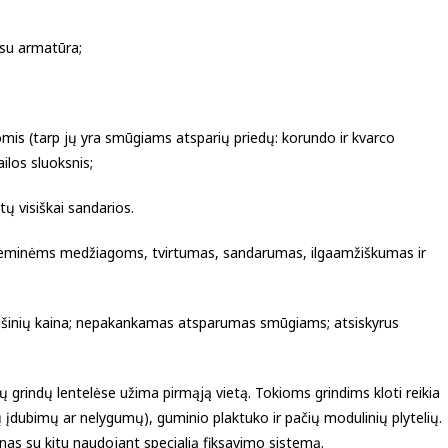
 su armatūra;
omis (tarp jų yra smūgiams atsparių priedų: korundo ir kvarco
ilos sluoksnis;
ų visiškai sandarios.
cheminėms medžiagoms, tvirtumas, sandarumas, ilgaamžiškumas ir
išinių kaina; nepakankamas atsparumas smūgiams; atsiskyrus
ų grindų lentelėse užima pirmąją vietą. Tokioms grindims kloti reikia
ų įdubimų ar nelygumų), guminio plaktuko ir pačių modulinių plytelių.
s su kitu naudojant specialią fiksavimo sistemą.