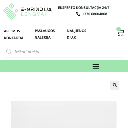
EKSPERTO KONSULTACIJA 24/7
+370 68604868
0
PASLAUGOS
NAUJIENOS
APIE MUS
GALERIJA
D.U.K
KONTAKTAI
🔍