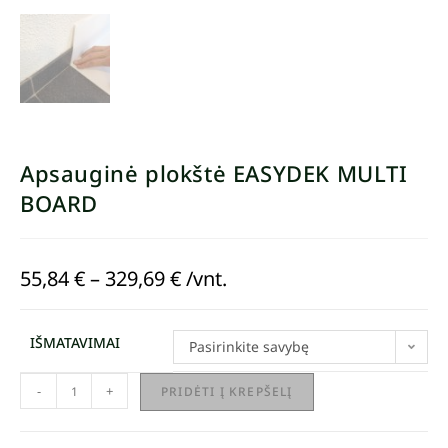
Apsauginė plokštė EASYDEK MULTI
BOARD
55,84
€
–
329,69
€
/vnt.
IŠMATAVIMAI
Pasirinkite savybę
-
+
PRIDĖTI Į KREPŠELĮ