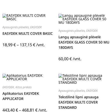
Apsauginės plėvelės
,
EASYDEK
Apsauginės plėvelės
,
EASYDEK
EASYDEK MULTI COVER BASIC
Langų apsauginė plėvelė
EASYDEK GLASS COVER 50 MU
18,99
€
–
137,15
€
/vnt.
180DAYS
60,00
€
/vnt.
EASYDEK
,
Kitos prekės
Apsauginės plėvelės
,
EASYDEK
Aplikatorius EASYDEK
Tekstilinė lipni apsauga
APPLICATOR
EASYDEK MULTI COVER
STANDARD
443,40
€
–
468,81
€
/vnt.