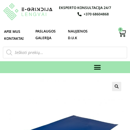
EKSPERTO KONSULTACIJA 24/7
+370 68604868
0
PASLAUGOS
NAUJIENOS
APIE MUS
GALERIJA
D.U.K
KONTAKTAI
🔍