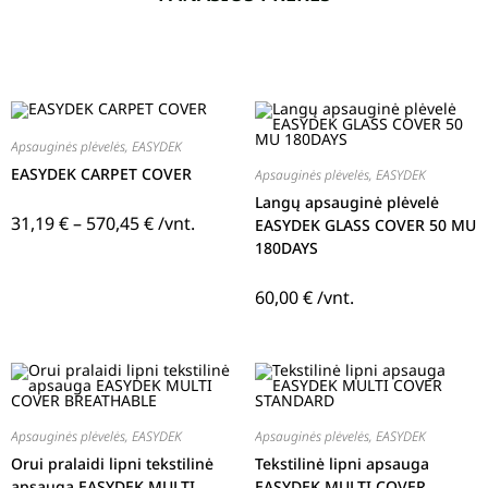
Apsauginės plėvelės
,
EASYDEK
EASYDEK CARPET COVER
Apsauginės plėvelės
,
EASYDEK
Langų apsauginė plėvelė
31,19
€
–
570,45
€
/vnt.
EASYDEK GLASS COVER 50 MU
180DAYS
60,00
€
/vnt.
Apsauginės plėvelės
,
EASYDEK
Apsauginės plėvelės
,
EASYDEK
Orui pralaidi lipni tekstilinė
Tekstilinė lipni apsauga
apsauga EASYDEK MULTI
EASYDEK MULTI COVER