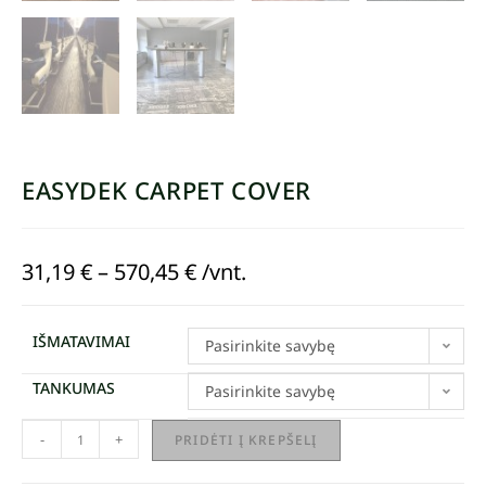
EASYDEK CARPET COVER
31,19
€
–
570,45
€
/vnt.
IŠMATAVIMAI
Pasirinkite savybę
TANKUMAS
Pasirinkite savybę
-
+
PRIDĖTI Į KREPŠELĮ