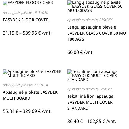
Apsauginės plėvelės
,
EASYDEK
EASYDEK FLOOR COVER
Apsauginės plėvelės
,
EASYDEK
Langų apsauginė plėvelė
31,19
€
–
539,96
€
/vnt.
EASYDEK GLASS COVER 50 MU
180DAYS
60,00
€
/vnt.
Apsauginės plėvelės
,
EASYDEK
Apsauginės plėvelės
,
EASYDEK
Apsauginė plokštė EASYDEK
Tekstilinė lipni apsauga
MULTI BOARD
EASYDEK MULTI COVER
STANDARD
55,84
€
–
329,69
€
/vnt.
36,40
€
–
102,85
€
/vnt.