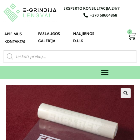
EKSPERTO KONSULTACIJA 24/7
+370 68604868
0
PASLAUGOS
NAUJIENOS
APIE MUS
GALERIJA
D.U.K
KONTAKTAI
🔍